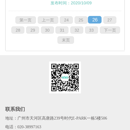
优化仓储作业流程，提升作业效率，进
发布时间：2020/10/09
一步完善企业自身信息化建设。
26
第一页
上一页
24
25
27
28
29
30
31
32
33
下一页
末页
联系我们
地址：广州市天河区高唐路239号时代E-PARK一栋5楼506
电话：020-38997163