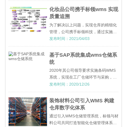
益提升，并逐步实现公司智能化转型。
化妆品公司携手标领wms 实现
质量追溯
为了解决以上问题，实现仓库的精细化
管理，公司携手标领科技，通过实施敏
捷、稳定、系统化的WMS智能仓储系统
发布时间：2021/04/03
项目提高仓储管理水平、信息化程度，
提升企业竞争力。
基于SAP系统集成wms仓储系
统
2020年其公司领导要求实施条码WMS
系统，实现在工厂仓储环节与采购，生
产的管理协同，并与公司内部的SAP
发布时间：2020/12/26
ERP、SRM系统和MES系统无缝集成，
实现多系统间数据同步共享，从而建设
装饰材料公司引入WMS 构建
统一化、标准化、透明化的管理体系。
仓库数字化体系
通过引入WMS仓储管理系统，标领与材
料公司共同打造智能化仓储管理体系，