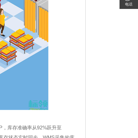
电话
在线咨
020-
询
3899
P，库存准确率从92%跃升至
实现库存状态实时同步，WMS采集的库