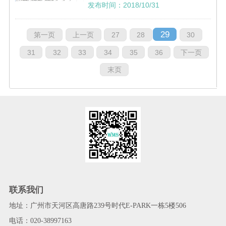
理系统。它跟市面上的那些定制化的系
发布时间：2018/10/31
统不同，首先它不需要一次性支付所有
的资金，只需每年支付一定的金额，就
29
第一页
上一页
27
28
30
能获得系统的使用权，而且收费模式也
31
32
33
34
35
36
下一页
是非常灵活的。
末页
联系我们
地址：广州市天河区高唐路239号时代E-PARK一栋5楼506
电话：020-38997163